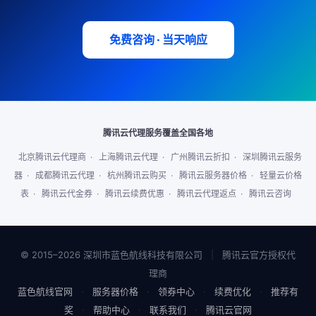
免费咨询 · 当天响应
腾讯云代理服务覆盖全国各地
北京腾讯云代理商
·
上海腾讯云代理
·
广州腾讯云折扣
·
深圳腾讯云服务
器
·
成都腾讯云代理
·
杭州腾讯云购买
·
腾讯云服务器价格
·
轻量云价格
表
·
腾讯云代金券
·
腾讯云续费优惠
·
腾讯云代理返点
·
腾讯云咨询
© 2015–2026 深圳市蓝色航线科技有限公司
|
腾讯云官方授权代
理商
蓝色航线官网
·
服务器价格
·
领券中心
·
续费优化
·
推荐有
奖
·
帮助中心
·
联系我们
·
腾讯云官网