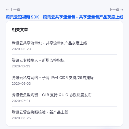
← 上一篇
下一篇 →
腾讯云短视频 SDK
腾讯云共享流量包 - 共享流量包产品灰度上线
相关文章
腾讯云共享流量包 - 共享流量包产品灰度上线
2020-06-23
腾讯云专线接入 - 新增监控指标
2020-10-23
腾讯云私有网络 - 子网 IPv4 CIDR 支持/29的掩码
2020-06-03
腾讯云负载均衡 - CLB 支持 QUIC 协议灰度发布
2020-07-21
腾讯云营业执照核验 - 新产品上线
2020-08-25