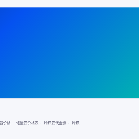
13302471275(微信同号)
器价格
·
轻量云价格表
·
腾讯云代金券
·
腾讯
在线